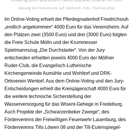
Showprogramm: Mitarbeiterin Janina Slopianka lockerte mit ihrem
Gesang die Feierstunde auf (stehend). Foto: Thomas Biller
Im Online-Voting erhielt der Pferdegnadenhof Friedrichsruh
„endlich angekommen“ 4000 Euro für das Vereinsheim. Auf
den Plätzen zwei (3500 Euro) und drei (3000 Euro) folgten
die Freie Schule Mölln und der Krummesser
Spielmannszug „Die Durchstarter“. Von der Jury
entschieden erhielten jeweils 4000 Euro der Möllner
Ruder-Club, die Evangelisch-Lutherische
Kirchengemeinde Aumühle und Wohltorf und DRK-
Ortsverein Wentorf. Aus dem Online-Voting und den Jury-
Entscheidungen erhielt die Kreisjägerschaft 4000 Euro für
die weitere technische Sicherstellung der
Wasserversorgung für das Wisent-Gehege in Fredeburg.
Auch Projekte der „Schwarzenbeker Zwerge“, des
Fördervereins der Freiwilligen Feuerwehr Lauenburg, des
Fördervereins Tills Löwen 08 und der Till-Eulenspiegel-