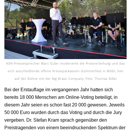
KSK-Pressesprecher Marc Euler moderierte die Preisverleihung und das
sich anschließende offene Kreissparkassen-Sommerfest in Mölln, hier
auf der Bühne mit der Big Brass Company. Foto: Thomas Biller
Bei der Erstauflage im vergangenen Jahr hatten sich
bereits 18 000 Menschen am Online-Voting beteiligt, in
diesem Jahr seien es schon fast 20 000 gewesen. Jeweils
50 000 Euro wurden durch das Voting und durch die Jury
vergeben. Dr. Stefan Kram sprach gegenüber den
Preistragenden von einem beeindruckenden Spektrum der