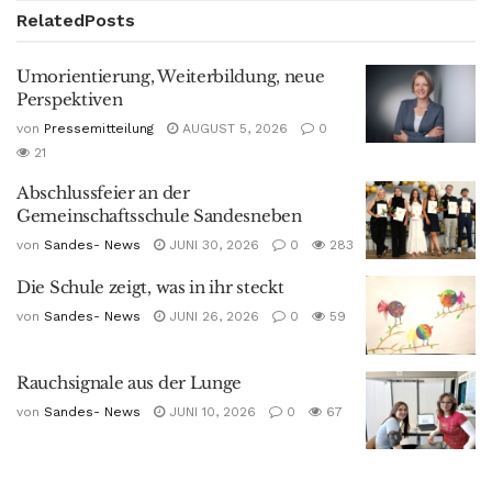
Related
Posts
Umorientierung, Weiterbildung, neue
Perspektiven
von
Pressemitteilung
AUGUST 5, 2026
0
21
Abschlussfeier an der
Gemeinschaftsschule Sandesneben
von
Sandes- News
JUNI 30, 2026
0
283
Die Schule zeigt, was in ihr steckt
von
Sandes- News
JUNI 26, 2026
0
59
Rauchsignale aus der Lunge
von
Sandes- News
JUNI 10, 2026
0
67