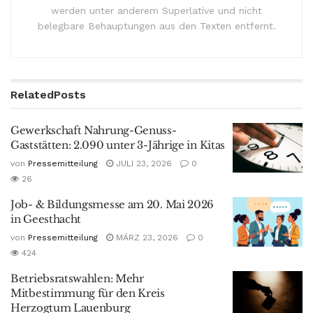
werden unter anderem Superlative und nicht
belegbare Behauptungen aus den Texten entfernt.
Related
Posts
Gewerkschaft Nahrung-Genuss-
Gaststätten: 2.090 unter 3-Jährige in Kitas
von
Pressemitteilung
JULI 23, 2026
0
26
Job- & Bildungsmesse am 20. Mai 2026
in Geesthacht
von
Pressemitteilung
MÄRZ 23, 2026
0
424
Betriebsratswahlen: Mehr
Mitbestimmung für den Kreis
Herzogtum Lauenburg