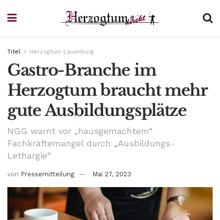
Titel
Herzogtum Lauenburg
Gastro-Branche im
Herzogtum braucht mehr
gute Ausbildungsplätze
NGG warnt vor „hausgemachtem“
Fachkräftemangel durch „Ausbildungs-
Lethargie“
von
Pressemitteilung
Mai 27, 2023