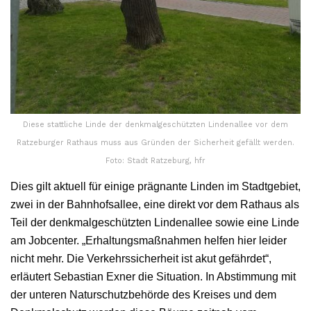
Diese stattliche Linde der denkmalgeschützten Lindenallee vor dem
Ratzeburger Rathaus muss aus Gründen der Sicherheit gefällt werden.
Foto: Stadt Ratzeburg, hfr
Dies gilt aktuell für einige prägnante Linden im Stadtgebiet,
zwei in der Bahnhofsallee, eine direkt vor dem Rathaus als
Teil der denkmalgeschützten Lindenallee sowie eine Linde
am Jobcenter. „Erhaltungsmaßnahmen helfen hier leider
nicht mehr. Die Verkehrssicherheit ist akut gefährdet“,
erläutert Sebastian Exner die Situation. In Abstimmung mit
der unteren Naturschutzbehörde des Kreises und dem