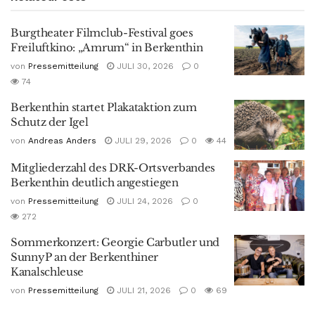
Burgtheater Filmclub-Festival goes
Freiluftkino: „Amrum“ in Berkenthin
von
Pressemitteilung
JULI 30, 2026
0
74
Berkenthin startet Plakataktion zum
Schutz der Igel
von
Andreas Anders
JULI 29, 2026
0
44
Mitgliederzahl des DRK-Ortsverbandes
Berkenthin deutlich angestiegen
von
Pressemitteilung
JULI 24, 2026
0
272
Sommerkonzert: Georgie Carbutler und
SunnyP an der Berkenthiner
Kanalschleuse
von
Pressemitteilung
JULI 21, 2026
0
69