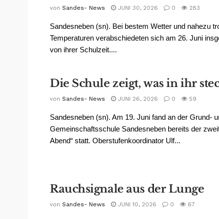
von
Sandes- News
JUNI 30, 2026
0
283
Sandesneben (sn). Bei bestem Wetter und nahezu tr
Temperaturen verabschiedeten sich am 26. Juni ins
von ihrer Schulzeit....
Die Schule zeigt, was in ihr ste
von
Sandes- News
JUNI 26, 2026
0
59
Sandesneben (sn). Am 19. Juni fand an der Grund- 
Gemeinschaftsschule Sandesneben bereits der zweite
Abend“ statt. Oberstufenkoordinator Ulf...
Rauchsignale aus der Lunge
von
Sandes- News
JUNI 10, 2026
0
67