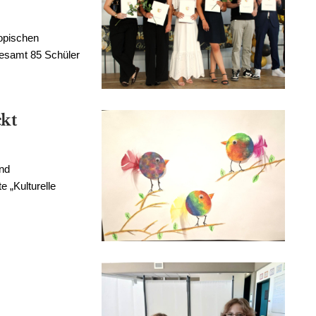
opischen
gesamt 85 Schüler
ckt
und
 „Kulturelle