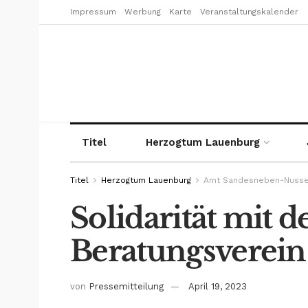
Impressum
Werbung
Karte
Veranstaltungskalender
Titel
Herzogtum Lauenburg
Titel
Herzogtum Lauenburg
Amt Sandesneben-Nuss
Solidarität mit 
Beratungsverein
von
Pressemitteilung
April 19, 2023