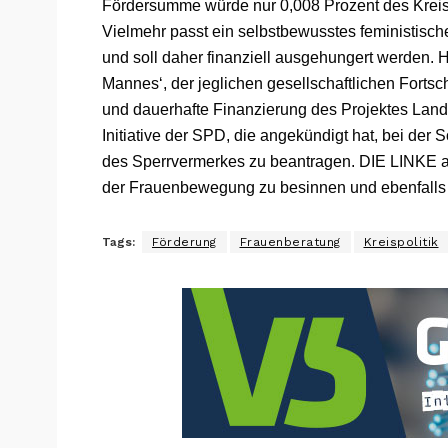
Fördersumme würde nur 0,008 Prozent des Kreis
Vielmehr passt ein selbstbewusstes feministisch
und soll daher finanziell ausgehungert werden. H
Mannes‘, der jeglichen gesellschaftlichen Fortsc
und dauerhafte Finanzierung des Projektes Land
Initiative der SPD, die angekündigt hat, bei de
des Sperrvermerkes zu beantragen. DIE LINKE app
der Frauenbewegung zu besinnen und ebenfalls 
Tags:
Förderung
Frauenberatung
Kreispolitik