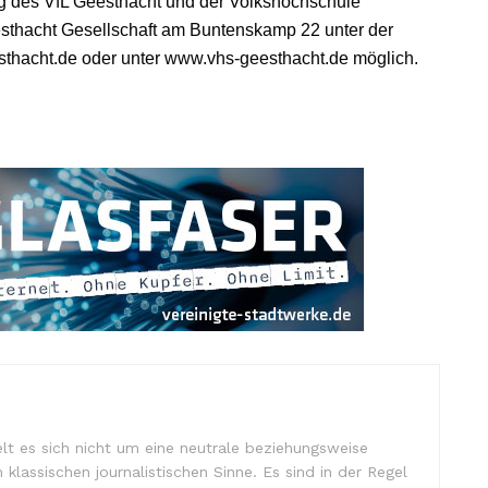
ng des VfL Geesthacht und der Volkshochschule
thacht Gesellschaft am Buntenskamp 22 unter der
thacht.de oder unter www.vhs-geesthacht.de möglich.
lt es sich nicht um eine neutrale beziehungsweise
m klassischen journalistischen Sinne. Es sind in der Regel