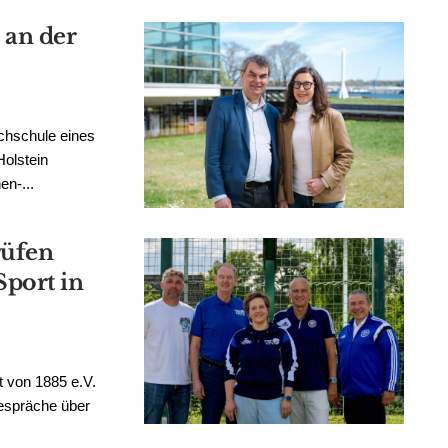
an der
chschule eines
olstein
en-...
rüfen
port in
 von 1885 e.V.
espräche über