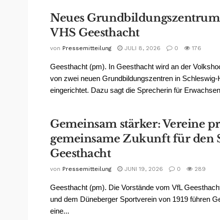
Neues Grundbildungszentrum 
VHS Geesthacht
von
Pressemitteilung
JULI 8, 2026
0
176
Geesthacht (pm). In Geesthacht wird an der Volksho
von zwei neuen Grundbildungszentren in Schleswig-H
eingerichtet. Dazu sagt die Sprecherin für Erwachsen
Gemeinsam stärker: Vereine p
gemeinsame Zukunft für den S
Geesthacht
von
Pressemitteilung
JUNI 19, 2026
0
289
Geesthacht (pm). Die Vorstände vom VfL Geesthacht
und dem Düneberger Sportverein von 1919 führen G
eine...