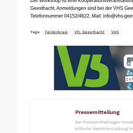
Der Workshop ist eine Kooperationsveranstaltu
Geesthacht. Anmeldungen sind bei der VHS Gees
Telefonnummer 04152/4622, Mail: info@vhs-gees
Tags:
Feldenkrais
VfL Geesthacht
VHS
Pressemitteilung
Bei Pressemitteilungen hande
kritische Berichterstattung i