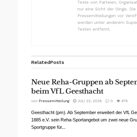
Texte von Parteien, Organisa
nur eine Sicht der Dinge. Di
Pressemitteilungen vor Verö
werden unter anderem Super
Texten entfernt.
Related
Posts
Neue Reha-Gruppen ab Septe
beim VfL Geesthacht
von
Pressemitteilung
JULI 22, 2026
0
478
Geesthacht (pm). Ab September erweitert der VfL G
1885 e.V. sein Reha-Sportangebot um zwei neue Gr
Sportgruppe für...