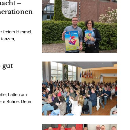
hacht –
nerationen
er freiem Himmel,
 tanzen,
 gut
tler hatten am
dere Bühne. Denn