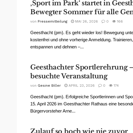
‚Sport im Park‘ startet in Geest
Bewegter Sommer für alle Ge
von
Pressemitteilung
MAI 26, 2026
0
166
Geesthacht (pm). Es geht wieder los! Bewegung unt
kostenfrei und ohne vorherige Anmeldung. Trainieren,
entspannen und dehnen –...
Geesthachter Sportlerehrung –
besuchte Veranstaltung
von
Gesine Biller
APRIL 23, 2026
0
174
Geesthacht (pm). Erfolgreiche Sportlerinnen und Spor
15. April 2026 im Geesthachter Rathaus eine beson
Bürgervorsteher Arne...
Zulauf so hoch wie nie zuvor