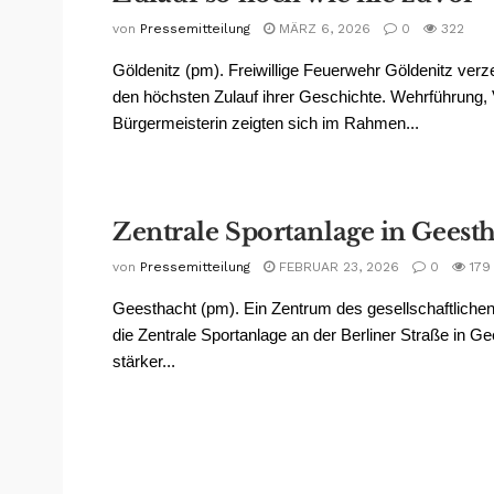
von
Pressemitteilung
MÄRZ 6, 2026
0
322
Göldenitz (pm). Freiwillige Feuerwehr Göldenitz verze
den höchsten Zulauf ihrer Geschichte. Wehrführung,
Bürgermeisterin zeigten sich im Rahmen...
Zentrale Sportanlage in Geest
von
Pressemitteilung
FEBRUAR 23, 2026
0
179
Geesthacht (pm). Ein Zentrum des gesellschaftlichen
die Zentrale Sportanlage an der Berliner Straße in G
stärker...