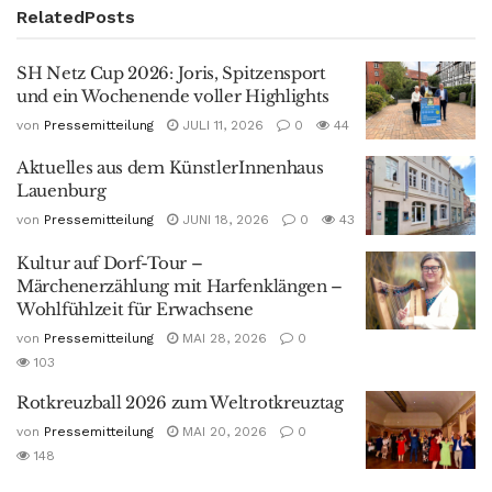
Related
Posts
SH Netz Cup 2026: Joris, Spitzensport
und ein Wochenende voller Highlights
von
Pressemitteilung
JULI 11, 2026
0
44
Aktuelles aus dem KünstlerInnenhaus
Lauenburg
von
Pressemitteilung
JUNI 18, 2026
0
43
Kultur auf Dorf-Tour –
Märchenerzählung mit Harfenklängen –
Wohlfühlzeit für Erwachsene
von
Pressemitteilung
MAI 28, 2026
0
103
Rotkreuzball 2026 zum Weltrotkreuztag
von
Pressemitteilung
MAI 20, 2026
0
148