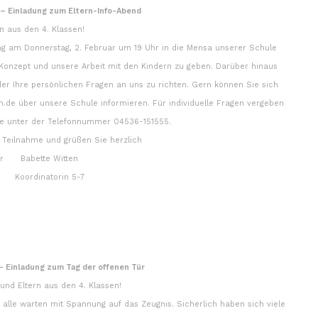
 – Einladung zum Eltern-Info-Abend
rn aus den 4. Klassen!
ng am Donnerstag, 2. Februar um 19 Uhr in die Mensa unserer Schule
 Konzept und unsere Arbeit mit den Kindern zu geben. Darüber hinaus
der Ihre persönlichen Fragen an uns zu richten. Gern können Sie sich
de über unsere Schule informieren. Für individuelle Fragen vergeben
ne unter der Telefonnummer 04536-151555.
 Teilnahme und grüßen Sie herzlich
er Babette Witten
er Koordinatorin 5-7
– Einladung zum Tag der offenen Tür
und Eltern aus den 4. Klassen!
alle warten mit Spannung auf das Zeugnis. Sicherlich haben sich viele