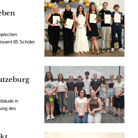
eben
opischen
gesamt 85 Schüler
atzeburg
ebäude in
hung des
ckt