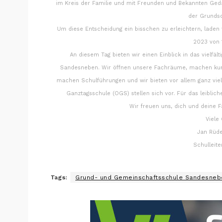
im Kreis der Familie und mit Freunden und Bekannten Ge
der Grundsc
Um diese Entscheidung ein bisschen zu erleichtern, laden 
2023 von 1
An diesem Tag bieten wir einen Einblick in das vielfä
Sandesneben. Wir öffnen unsere Fachräume, machen kurze
machen Schulführungen und wir bieten vor allem ganz viel
Ganztagsschule (OGS) stellen sich vor. Für das leiblic
Wir freuen uns, dich und deine 
Viele
Jan Rüd
Schulleit
Tags:
Grund- und Gemeinschaftsschule Sandesneb