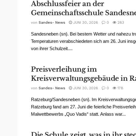
Abschlussfeier an der
Gemeinschaftsschule Sandesn
von
Sandes- News
JUNI 30, 2026
0
283
Sandesneben (sn). Bei bestem Wetter und nahezu tr
Temperaturen verabschiedeten sich am 26. Juni ins
von ihrer Schulzeit....
Preisverleihung im
Kreisverwaltungsgebäude in R
von
Sandes- News
JUNI 30, 2026
0
178
Ratzeburg/Sandesneben (sn). Im Kreisverwaltungsg
Ratzeburg fand am 27. Juni die feierliche Preisverlei
Malwettbewerbs „Quo Vadis“ statt. Anlass war...
Die Schule zeigt, was in ihr ste