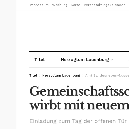
Impressum
Werbung
Karte
Veranstaltungskalender
Titel
Herzogtum Lauenburg
Titel
Herzogtum Lauenburg
Amt Sandesneben-Nuss
Gemeinschaftss
wirbt mit neuem
Einladung zum Tag der offenen Tür