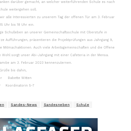
danken darüber gemacht, an welcher weiterführenden Schule es nach
hule weitergehen soll.
wir alle Interessierten zu unserem Tag der offenen Tür am 3. Februar
5 Uhr bis 18 Uhr ein.
ltige Schulleben an unserer Gemeinschaftsschule mit Oberstufe in
 Aufführungen, präsentieren die Projektprüfungen aus Jahrgang 9,
e Mitmachaktionen. Auch viele Arbeitsgemeinschaften und die Offene
he Wohl sorgt unser Abi-Jahrgang mit einer Cafeteria in der Mensa.
Familie am 3. Februar 2023 kennenzulernen.
 Grüße bis dahin,
er Babette Witten
er Koordinatorin 5-7
en
Sandes-News
Sandesneben
Schule