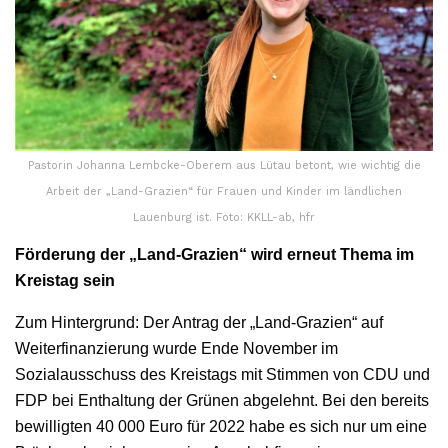
Pastorin Johanna Lembcke-Oberem aus Lütau betont, wie wichtig die
Arbeit der „Land-Grazien“ für Frauen und Kinder im ländlichen
Lauenburg ist. Foto: KKLL-ab, hfr
Förderung der „Land-Grazien“ wird erneut Thema im
Kreistag sein
Zum Hintergrund: Der Antrag der „Land-Grazien“ auf
Weiterfinanzierung wurde Ende November im
Sozialausschuss des Kreistags mit Stimmen von CDU und
FDP bei Enthaltung der Grünen abgelehnt. Bei den bereits
bewilligten 40 000 Euro für 2022 habe es sich nur um eine