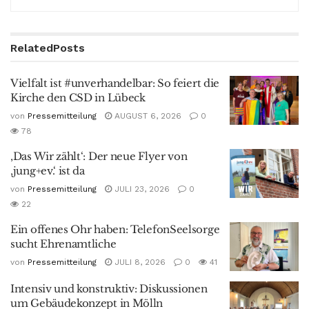
Related
Posts
Vielfalt ist #unverhandelbar: So feiert die
Kirche den CSD in Lübeck
von
Pressemitteilung
AUGUST 6, 2026
0
78
‚Das Wir zählt‘: Der neue Flyer von
‚jung+ev.‘ ist da
von
Pressemitteilung
JULI 23, 2026
0
22
Ein offenes Ohr haben: TelefonSeelsorge
sucht Ehrenamtliche
von
Pressemitteilung
JULI 8, 2026
0
41
Intensiv und konstruktiv: Diskussionen
um Gebäudekonzept in Mölln