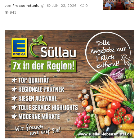
von
Pressemitteilung
JUNI 23, 2026
0
943