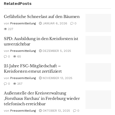
Related
Posts
Gefährliche Schneelast auf den Bäumen
von
Pressemitteilung
JANUAR 6, 2026
0
227
SPD: Ausbildung in den Kreisforsten ist
unverzichtbar
von
Pressemitteilung
DEZEMBER 5, 2025
0
65
25 Jahre FSC-Mitgliedschaft –
Kreisforsten erneut zertifiziert
von
Pressemitteilung
NOVEMBER 13, 2025
0
257
Außenstelle der Kreisverwaltung
‚Forsthaus Farchau‘ in Fredeburg wieder
telefonisch erreichbar
von
Pressemitteilung
OKTOBER 13, 2025
0