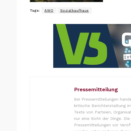
Tags:
AWO
Sozialkaufhaus
Pressemitteilung
Bei Pressemitteilungen hande
kritische Berichterstattung i
Texte von Parteien, Organisa
nur eine Sicht der Dinge. Di
Pressemitteilungen vor Verö