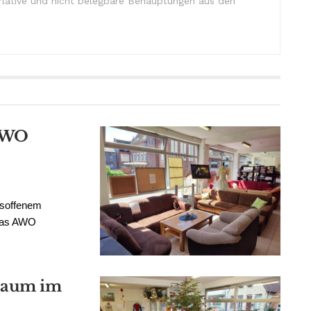
lative und nicht belegbare Behauptungen aus den
 AWO
fsoffenem
 das AWO
hbaum im