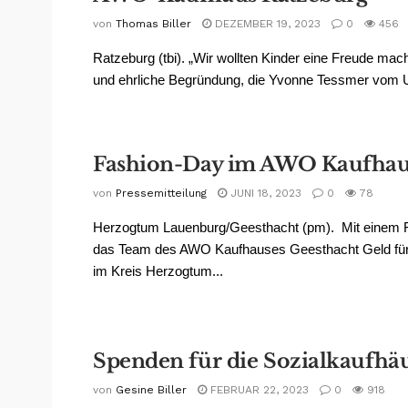
von
Thomas Biller
DEZEMBER 19, 2023
0
456
Ratzeburg (tbi). „Wir wollten Kinder eine Freude mach
und ehrliche Begründung, die Yvonne Tessmer vom U
Fashion-Day im AWO Kaufha
von
Pressemitteilung
JUNI 18, 2023
0
78
Herzogtum Lauenburg/Geesthacht (pm). Mit einem F
das Team des AWO Kaufhauses Geesthacht Geld für 
im Kreis Herzogtum...
Spenden für die Sozialkaufhä
von
Gesine Biller
FEBRUAR 22, 2023
0
918