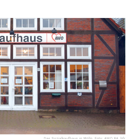
Das Sozialkaufhaus in Mölln. Foto: AWO BA, hfr