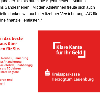
abe der Trikots durch die Agenturleiterin Martina
ms Sandesneben. Mit den Athletinnen freute sich auch
Stelle danken wir auch der Itzehoer Versicherungs AG für
ne finanziell entlasten.“