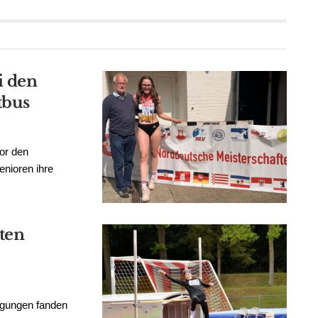
i den
tbus
or den
enioren ihre
ten
ngungen fanden