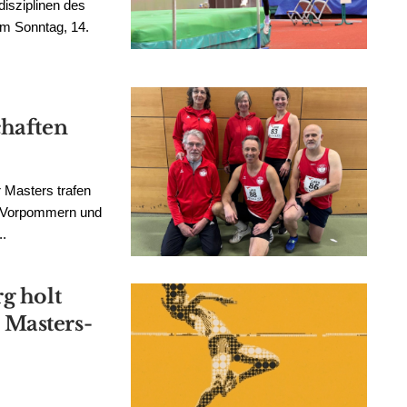
disziplinen des
am Sonntag, 14.
chaften
 Masters trafen
g-Vorpommern und
..
g holt
 Masters-