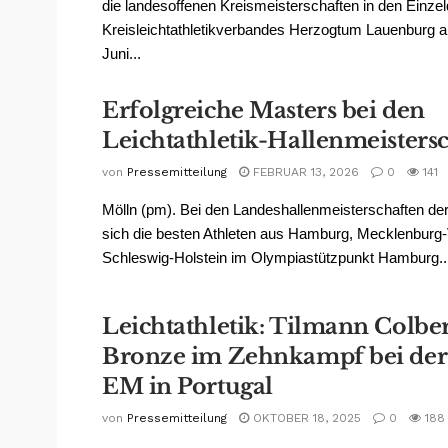
die landesoffenen Kreismeisterschaften in den Einzel
Kreisleichtathletikverbandes Herzogtum Lauenburg 
Juni...
Erfolgreiche Masters bei den
Leichtathletik-Hallenmeisters
von
Pressemitteilung
FEBRUAR 13, 2026
0
141
Mölln (pm). Bei den Landeshallenmeisterschaften der
sich die besten Athleten aus Hamburg, Mecklenbur
Schleswig-Holstein im Olympiastützpunkt Hamburg..
Leichtathletik: Tilmann Colber
Bronze im Zehnkampf bei der
EM in Portugal
von
Pressemitteilung
OKTOBER 18, 2025
0
188