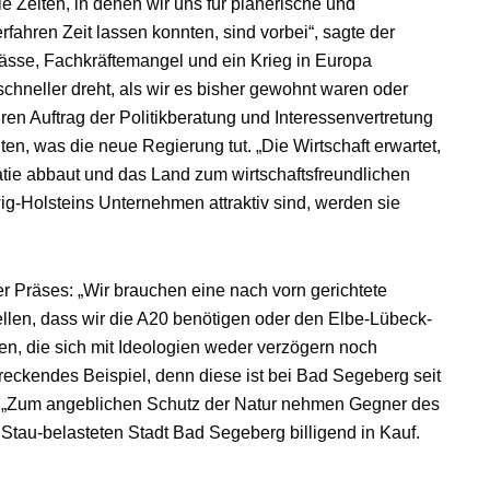
e Zeiten, in denen wir uns für planerische und
ahren Zeit lassen konnten, sind vorbei“, sagte der
ässe, Fachkräftemangel und ein Krieg in Europa
chneller dreht, als wir es bisher gewohnt waren oder
en Auftrag der Politikberatung und Interessenvertretung
n, was die neue Regierung tut. „Die Wirtschaft erwartet,
atie abbaut und das Land zum wirtschaftsfreundlichen
g-Holsteins Unternehmen attraktiv sind, werden sie
er Präses: „Wir brauchen eine nach vorn gerichtete
llen, dass wir die A20 benötigen oder den Elbe-Lübeck-
, die sich mit Ideologien weder verzögern noch
reckendes Beispiel, denn diese ist bei Bad Segeberg seit
. „Zum angeblichen Schutz der Natur nehmen Gegner des
Stau-belasteten Stadt Bad Segeberg billigend in Kauf.