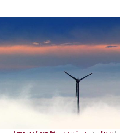
Erneuerbare Energie. Foto: Image by
Oimheidi
from
Pixabay
, hfr