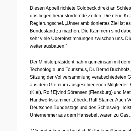
Diesen Appell richtete Goldbeck direkt an Schles
uns liegen herausfordernde Zeiten. Die neue Koal
Regierungschef. „Unser ambitioniertes Ziel ist e
Bundesland zu machen. Die Kammern sind dabei ei
sehr viele Übereinstimmungen zwischen uns. Die
weiter ausbauen.“
Der Ministerpräsident nahm gemeinsam mit dem sc
Technologie und Tourismus, Dr. Bernd Buchholz, 
Sitzung der Vollversammlung verabschiedeten 
aus dem Gremium ausgeschiedenen Mitglieder. 
(Kiel), Rolf Ejvind Sörensen (Flensburg) und Mat
Handwerkskammer Lübeck, Ralf Stamer. Auch Vert
Deutschen Bundestags und des Schleswig-Hols
Unternehmer aus dem Hansebelt waren zu Gast.
„Wir bedanken uns herzlich für Ihr langjähriges 