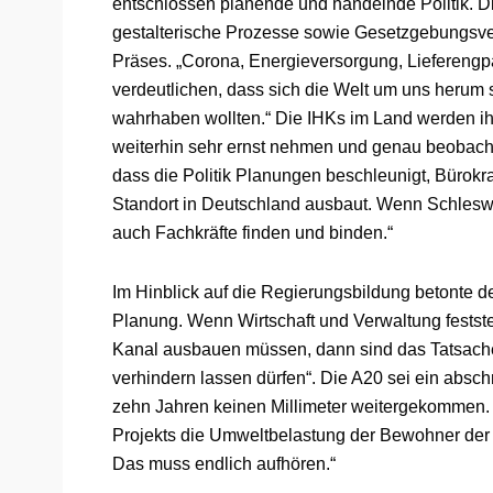
entschlossen planende und handelnde Politik. Di
gestalterische Prozesse sowie Gesetzgebungsverf
Präses. „Corona, Energieversorgung, Lieferengp
verdeutlichen, dass sich die Welt um uns herum s
wahrhaben wollten.“ Die IHKs im Land werden ihr
weiterhin sehr ernst nehmen und genau beobachte
dass die Politik Planungen beschleunigt, Bürokr
Standort in Deutschland ausbaut. Wenn Schleswi
auch Fachkräfte finden und binden.“
Im Hinblick auf die Regierungsbildung betonte d
Planung. Wenn Wirtschaft und Verwaltung festste
Kanal ausbauen müssen, dann sind das Tatsachen
verhindern lassen dürfen“. Die A20 sei ein absch
zehn Jahren keinen Millimeter weitergekommen
Projekts die Umweltbelastung der Bewohner der 
Das muss endlich aufhören.“