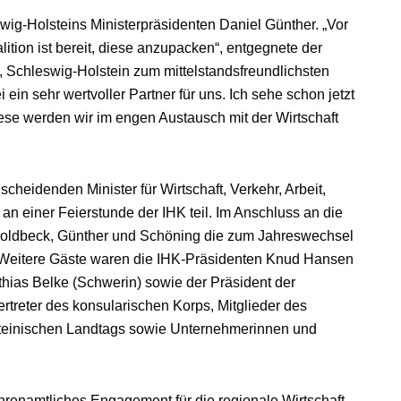
wig-Holsteins Ministerpräsidenten Daniel Günther. „Vor
ition ist bereit, diese anzupacken“, entgegnete der
s, Schleswig-Holstein zum mittelstandsfreundlichsten
n sehr wertvoller Partner für uns. Ich sehe schon jetzt
se werden wir im engen Austausch mit der Wirtschaft
heidenden Minister für Wirtschaft, Verkehr, Arbeit,
an einer Feierstunde der IHK teil. Im Anschluss an die
Goldbeck, Günther und Schöning die zum Jahreswechsel
Weitere Gäste waren die IHK-Präsidenten Knud Hansen
thias Belke (Schwerin) sowie der Präsident der
reter des konsularischen Korps, Mitglieder des
teinischen Landtags sowie Unternehmerinnen und
ehrenamtliches Engagement für die regionale Wirtschaft.