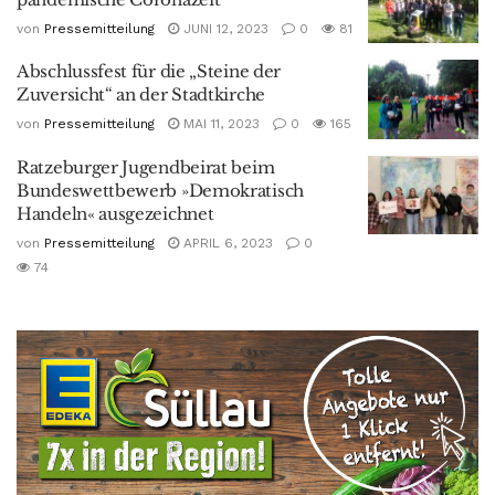
von
Pressemitteilung
JUNI 12, 2023
0
81
Abschlussfest für die „Steine der
Zuversicht“ an der Stadtkirche
von
Pressemitteilung
MAI 11, 2023
0
165
Ratzeburger Jugendbeirat beim
Bundeswettbewerb »Demokratisch
Handeln« ausgezeichnet
von
Pressemitteilung
APRIL 6, 2023
0
74