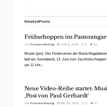
Related
Posts
Frühschoppen im Pastoratsgar
von
Pressemitteilung
JUNI 8, 2026
0
92
Mustin (pm). Der Förderverein der Maria-Magdalene
lädt am Sonnabend, 13. Juni zum Jazzfrühschoppen e
um 11 Uhr...
Neue Video-Reihe startet: Mus
‚Post von Paul Gerhardt‘
von
Pressemitteilung
MAI 28, 2026
0
51