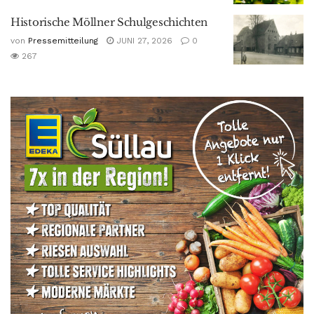
Historische Möllner Schulgeschichten
von
Pressemitteilung
JUNI 27, 2026
0
267