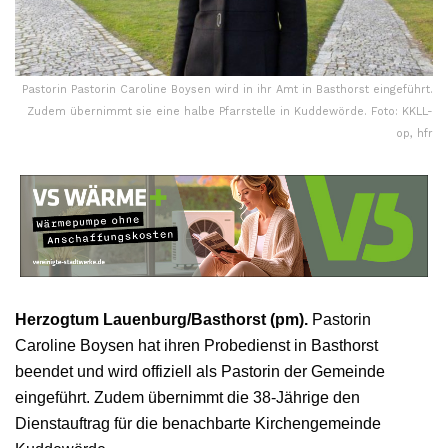
Pastorin Pastorin Caroline Boysen wird in ihr Amt in Basthorst eingeführt.
Zudem übernimmt sie eine halbe Pfarrstelle in Kuddewörde. Foto: KKLL-
op, hfr
Herzogtum Lauenburg/Basthorst (pm).
Pastorin
Caroline Boysen hat ihren Probedienst in Basthorst
beendet und wird offiziell als Pastorin der Gemeinde
eingeführt. Zudem übernimmt die 38-Jährige den
Dienstauftrag für die benachbarte Kirchengemeinde