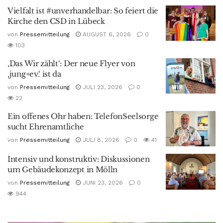
Vielfalt ist #unverhandelbar: So feiert die
Kirche den CSD in Lübeck
von
Pressemitteilung
AUGUST 6, 2026
0
103
‚Das Wir zählt‘: Der neue Flyer von
‚jung+ev.‘ ist da
von
Pressemitteilung
JULI 23, 2026
0
22
Ein offenes Ohr haben: TelefonSeelsorge
sucht Ehrenamtliche
von
Pressemitteilung
JULI 8, 2026
0
41
Intensiv und konstruktiv: Diskussionen
um Gebäudekonzept in Mölln
von
Pressemitteilung
JUNI 23, 2026
0
944