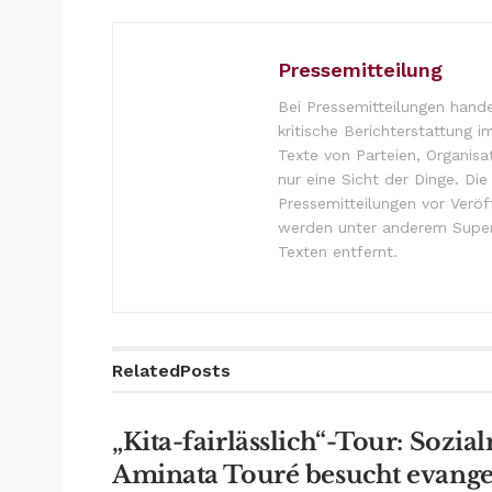
Pressemitteilung
Bei Pressemitteilungen hande
kritische Berichterstattung i
Texte von Parteien, Organisa
nur eine Sicht der Dinge. Di
Pressemitteilungen vor Verö
werden unter anderem Super
Texten entfernt.
Related
Posts
„Kita-fairlässlich“-Tour: Sozia
Aminata Touré besucht evange