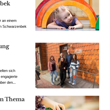
nbek
ur an einem
 in Schwarzenbek
tung
lten sich
 engagierte
ber den...
um Thema