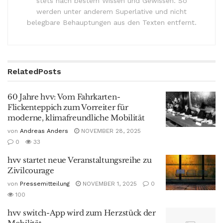
stets nach bestem Wissen und Gewissen. So
werden unter anderem Superlative und nicht
belegbare Behauptungen aus den Texten entfernt.
Related
Posts
60 Jahre hvv: Vom Fahrkarten-
Flickenteppich zum Vorreiter für
moderne, klimafreundliche Mobilität
von
Andreas Anders
NOVEMBER 28, 2025
0
33
hvv startet neue Veranstaltungsreihe zu
Zivilcourage
von
Pressemitteilung
NOVEMBER 1, 2025
0
100
hvv switch-App wird zum Herzstück der