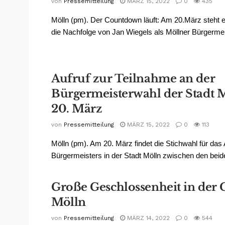
von
Pressemitteilung
MÄRZ 15, 2022
0
435
Mölln (pm). Der Countdown läuft: Am 20.März steht en
die Nachfolge von Jan Wiegels als Möllner Bürgermeiste
Aufruf zur Teilnahme an der
Bürgermeisterwahl der Stadt 
20. März
von
Pressemitteilung
MÄRZ 15, 2022
0
113
Mölln (pm). Am 20. März findet die Stichwahl für das
Bürgermeisters in der Stadt Mölln zwischen den beide
Große Geschlossenheit in der
Mölln
von
Pressemitteilung
MÄRZ 14, 2022
0
544