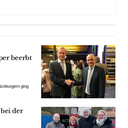
per beerbt
tzeburgern ging
bei der