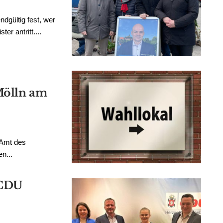
dgültig fest, wer
r antritt....
Mölln am
 Amt des
n...
 CDU