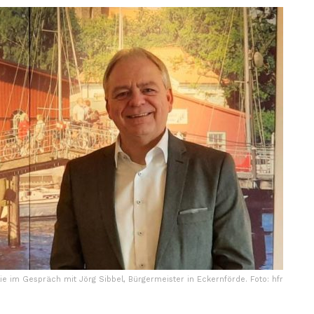
ie im Gespräch mit Jörg Sibbel, Bürgermeister in Eckernförde. Foto: hfr