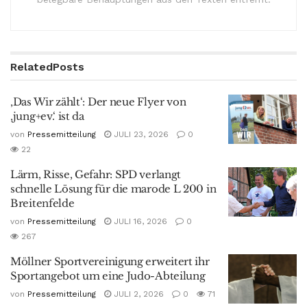
Related
Posts
‚Das Wir zählt‘: Der neue Flyer von
‚jung+ev.‘ ist da
von
Pressemitteilung
JULI 23, 2026
0
22
Lärm, Risse, Gefahr: SPD verlangt
schnelle Lösung für die marode L 200 in
Breitenfelde
von
Pressemitteilung
JULI 16, 2026
0
267
Möllner Sportvereinigung erweitert ihr
Sportangebot um eine Judo-Abteilung
von
Pressemitteilung
JULI 2, 2026
0
71