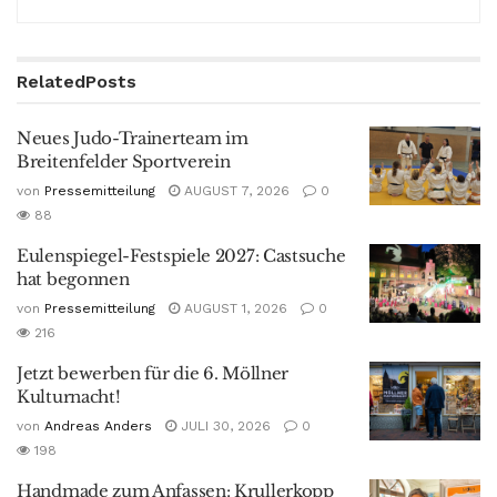
Related
Posts
Neues Judo-Trainerteam im
Breitenfelder Sportverein
von
Pressemitteilung
AUGUST 7, 2026
0
88
Eulenspiegel-Festspiele 2027: Castsuche
hat begonnen
von
Pressemitteilung
AUGUST 1, 2026
0
216
Jetzt bewerben für die 6. Möllner
Kulturnacht!
von
Andreas Anders
JULI 30, 2026
0
198
Handmade zum Anfassen: Krullerkopp