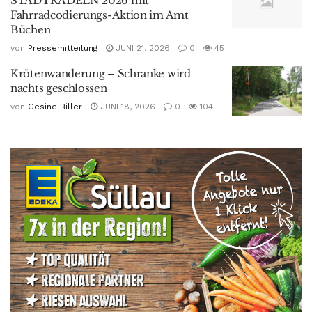
STADTRADELN 2026 mit
Fahrradcodierungs-Aktion im Amt
Büchen
von
Pressemitteilung
JUNI 21, 2026
0
45
Krötenwanderung – Schranke wird
nachts geschlossen
von
Gesine Biller
JUNI 18, 2026
0
104