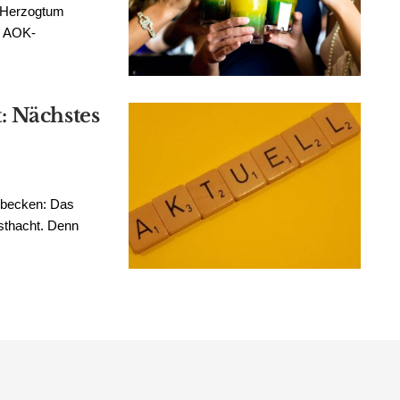
s Herzogtum
n AOK-
: Nächstes
nbecken: Das
sthacht. Denn