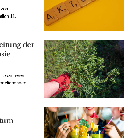
 von
lich 11.
eitung der
sie
mit wärmeren
rmeliebenden
gtum