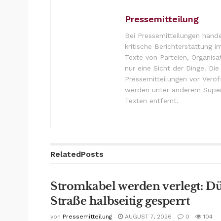
Pressemitteilung
Bei Pressemitteilungen hande
kritische Berichterstattung i
Texte von Parteien, Organisa
nur eine Sicht der Dinge. Di
Pressemitteilungen vor Verö
werden unter anderem Super
Texten entfernt.
Related
Posts
Stromkabel werden verlegt: D
Straße halbseitig gesperrt
von
Pressemitteilung
AUGUST 7, 2026
0
104