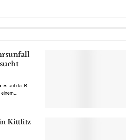
rsunfall
esucht
 es auf der B
 einem...
n Kittlitz