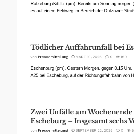
Ratzeburg /Kittlitz (pm). Bereits am Sonntagmorgen (7
es auf einem Feldweg im Bereich der Dutzower Straße
Tödlicher Auffahrunfall bei E
von
Pressemitteilung
MÄRZ 10, 2026
0
160
Eschenburg (pm). Gestern Morgen, gegen 0.15 Uhr, 
A25 bei Escheburg, auf der Richtungsfahrbahn von 
Zwei Unfälle am Wochenende 
Escheburg – Insgesamt sechs Ve
von
Pressemitteilung
SEPTEMBER 22, 2025
0
8