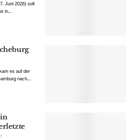
. Juni 2026) soll
 in...
scheburg
kam es auf der
Hamburg nach...
in
rletzte
7