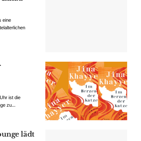
s eine
elalterlichen
r
hr ist die
ge zu...
unge lädt