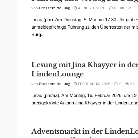
von
Pressemitteilung
APRIL 20, 2026
0
168
Linau (pm). Am Dienstag, 5. Mai um 17.30 Uhr gibt e
anmeldepflichtige Führung zu den Überresten der mitt
Burg...
Lesung mit Jina Khayyer in de
LindenLounge
von
Pressemitteilung
FEBRUAR 13, 2026
0
32
Linau (pm/aa). Am Montag, 16. Februar 2026, um 19 U
preisgekrönte Autorin Jina Khayyer in der LindenLoun
Adventsmarkt in der LindenLo