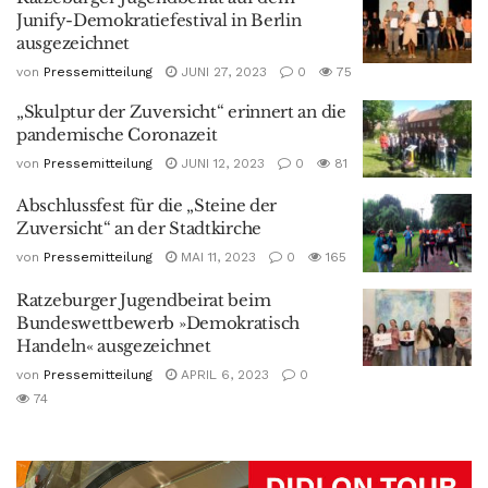
Junify-Demokratiefestival in Berlin
ausgezeichnet
von
Pressemitteilung
JUNI 27, 2023
0
75
„Skulptur der Zuversicht“ erinnert an die
pandemische Coronazeit
von
Pressemitteilung
JUNI 12, 2023
0
81
Abschlussfest für die „Steine der
Zuversicht“ an der Stadtkirche
von
Pressemitteilung
MAI 11, 2023
0
165
Ratzeburger Jugendbeirat beim
Bundeswettbewerb »Demokratisch
Handeln« ausgezeichnet
von
Pressemitteilung
APRIL 6, 2023
0
74