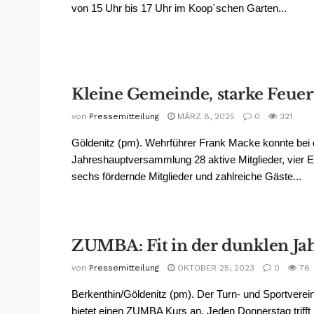
von 15 Uhr bis 17 Uhr im Koop´schen Garten...
Kleine Gemeinde, starke Feue
von
Pressemitteilung
MÄRZ 8, 2025
0
321
Göldenitz (pm). Wehrführer Frank Macke konnte bei 
Jahreshauptversammlung 28 aktive Mitglieder, vier E
sechs fördernde Mitglieder und zahlreiche Gäste...
ZUMBA: Fit in der dunklen Jah
von
Pressemitteilung
OKTOBER 25, 2023
0
76
Berkenthin/Göldenitz (pm). Der Turn- und Sportverei
bietet einen ZUMBA Kurs an. Jeden Donnerstag trifft