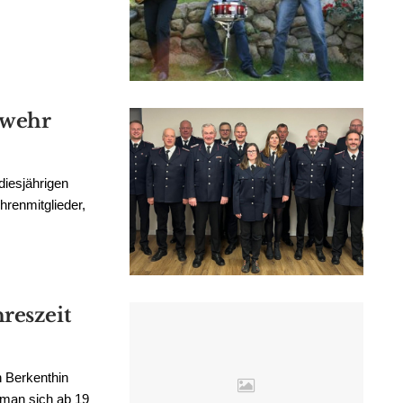
rwehr
diesjährigen
hrenmitglieder,
reszeit
n Berkenthin
 man sich ab 19