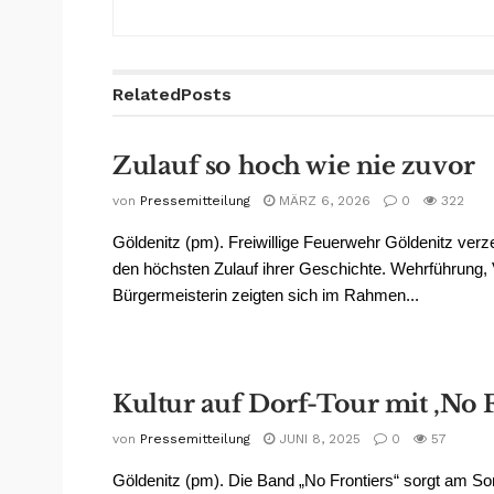
Related
Posts
Zulauf so hoch wie nie zuvor
von
Pressemitteilung
MÄRZ 6, 2026
0
322
Göldenitz (pm). Freiwillige Feuerwehr Göldenitz verze
den höchsten Zulauf ihrer Geschichte. Wehrführung,
Bürgermeisterin zeigten sich im Rahmen...
Kultur auf Dorf-Tour mit ‚No F
von
Pressemitteilung
JUNI 8, 2025
0
57
Göldenitz (pm). Die Band „No Frontiers“ sorgt am Son