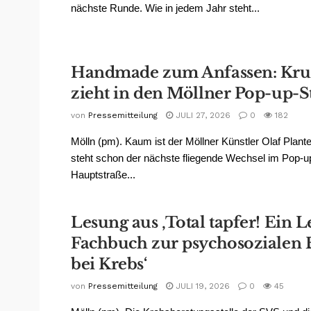
nächste Runde. Wie in jedem Jahr steht...
Handmade zum Anfassen: Kru
zieht in den Möllner Pop-up-S
von
Pressemitteilung
JULI 27, 2026
0
182
Mölln (pm). Kaum ist der Möllner Künstler Olaf Plan
steht schon der nächste fliegende Wechsel im Pop-up
Hauptstraße...
Lesung aus ‚Total tapfer! Ein 
Fachbuch zur psychosozialen 
bei Krebs‘
von
Pressemitteilung
JULI 19, 2026
0
45