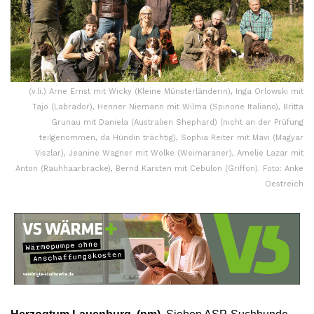
(v.li.) Arne Ernst mit Wicky (Kleine Münsterländerin), Inga Orlowski mit
Tajo (Labrador), Henner Niemann mit Wilma (Spinone Italiano), Britta
Grunau mit Daniela (Australien Shephard) (nicht an der Prüfung
teilgenommen, da Hündin trächtig), Sophia Reiter mit Mavi (Magyar
Viszlar), Jeanine Wagner mit Wolke (Weimaraner), Amelie Lazar mit
Anton (Rauhhaarbracke), Bernd Karsten mit Cebulon (Griffon). Foto: Anke
Oestreich