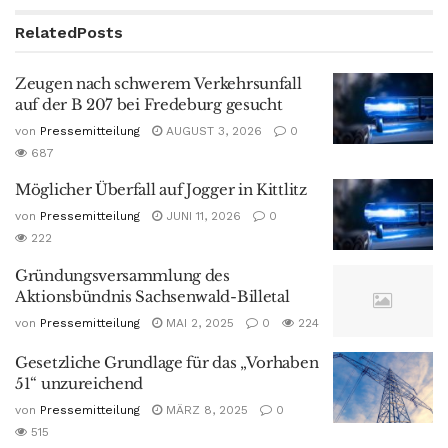
Related
Posts
Zeugen nach schwerem Verkehrsunfall
auf der B 207 bei Fredeburg gesucht
von
Pressemitteilung
AUGUST 3, 2026
0
687
Möglicher Überfall auf Jogger in Kittlitz
von
Pressemitteilung
JUNI 11, 2026
0
222
Gründungsversammlung des
Aktionsbündnis Sachsenwald-Billetal
von
Pressemitteilung
MAI 2, 2025
0
224
Gesetzliche Grundlage für das „Vorhaben
51“ unzureichend
von
Pressemitteilung
MÄRZ 8, 2025
0
515