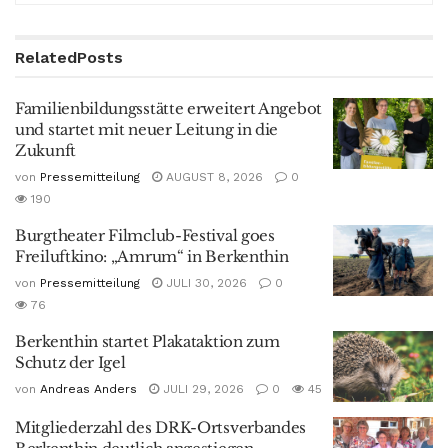
Related
Posts
Familienbildungsstätte erweitert Angebot
und startet mit neuer Leitung in die
Zukunft
von
Pressemitteilung
AUGUST 8, 2026
0
190
Burgtheater Filmclub-Festival goes
Freiluftkino: „Amrum“ in Berkenthin
von
Pressemitteilung
JULI 30, 2026
0
76
Berkenthin startet Plakataktion zum
Schutz der Igel
von
Andreas Anders
JULI 29, 2026
0
45
Mitgliederzahl des DRK-Ortsverbandes