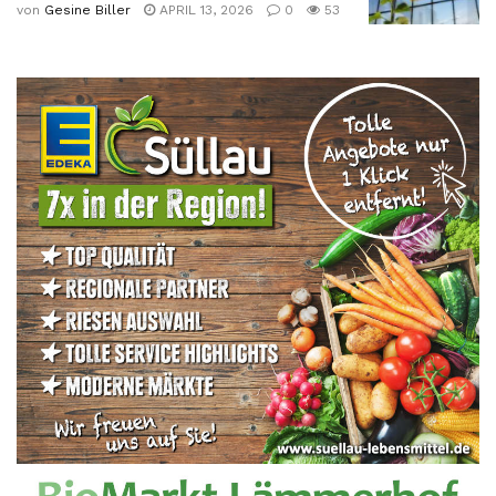
von
Gesine Biller
APRIL 13, 2026
0
53