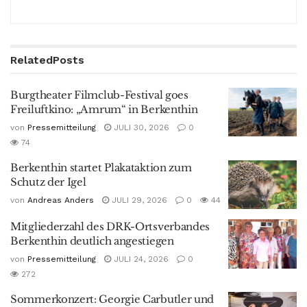
Related
Posts
Burgtheater Filmclub-Festival goes
Freiluftkino: „Amrum“ in Berkenthin
von
Pressemitteilung
JULI 30, 2026
0
74
Berkenthin startet Plakataktion zum
Schutz der Igel
von
Andreas Anders
JULI 29, 2026
0
44
Mitgliederzahl des DRK-Ortsverbandes
Berkenthin deutlich angestiegen
von
Pressemitteilung
JULI 24, 2026
0
272
Sommerkonzert: Georgie Carbutler und