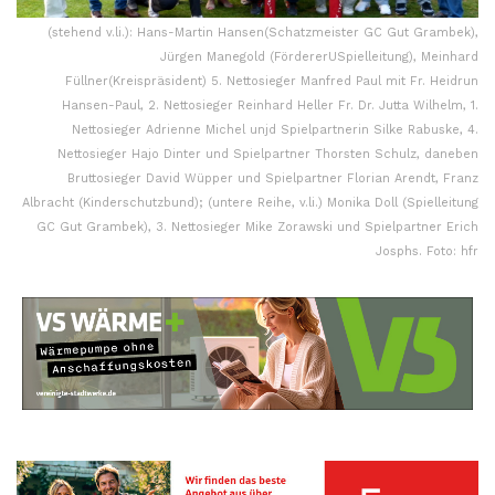
(stehend v.li.): Hans-Martin Hansen(Schatzmeister GC Gut Grambek),
Jürgen Manegold (FördererUSpielleitung), Meinhard
Füllner(Kreispräsident) 5. Nettosieger Manfred Paul mit Fr. Heidrun
Hansen-Paul, 2. Nettosieger Reinhard Heller Fr. Dr. Jutta Wilhelm, 1.
Nettosieger Adrienne Michel unjd Spielpartnerin Silke Rabuske, 4.
Nettosieger Hajo Dinter und Spielpartner Thorsten Schulz, daneben
Bruttosieger David Wüpper und Spielpartner Florian Arendt, Franz
Albracht (Kinderschutzbund); (untere Reihe, v.li.) Monika Doll (Spielleitung
GC Gut Grambek), 3. Nettosieger Mike Zorawski und Spielpartner Erich
Josphs. Foto: hfr