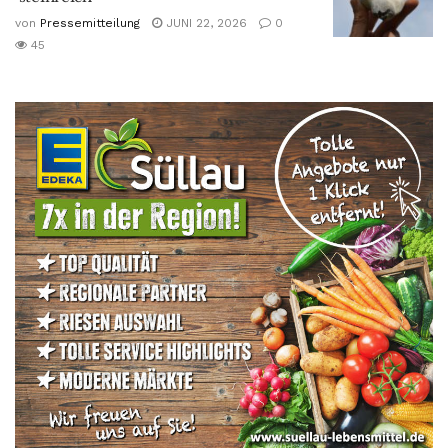
von
Pressemitteilung
JUNI 22, 2026
0
45