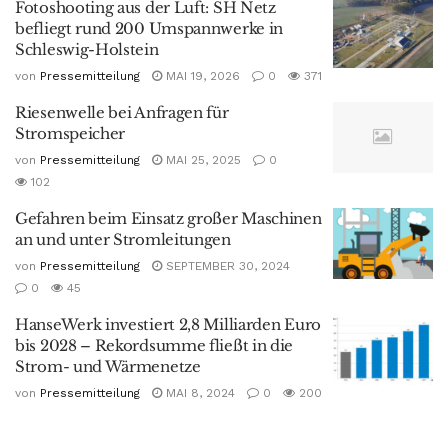
Fotoshooting aus der Luft: SH Netz
befliegt rund 200 Umspannwerke in
Schleswig-Holstein
von
Pressemitteilung
MAI 19, 2026
0
371
Riesenwelle bei Anfragen für
Stromspeicher
von
Pressemitteilung
MAI 25, 2025
0
102
Gefahren beim Einsatz großer Maschinen
an und unter Stromleitungen
von
Pressemitteilung
SEPTEMBER 30, 2024
0
45
HanseWerk investiert 2,8 Milliarden Euro
bis 2028 – Rekordsumme fließt in die
Strom- und Wärmenetze
von
Pressemitteilung
MAI 8, 2024
0
200