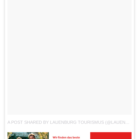
A POST SHARED BY LAUENBURG TOURISMUS (@LAUENBURG_TOURISMUS)