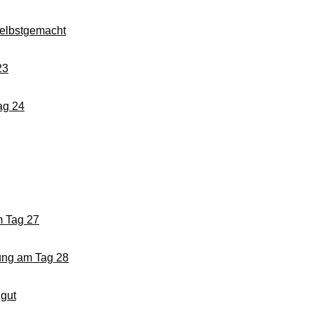
selbstgemacht
23
ag 24
m Tag 27
lung am Tag 28
 gut