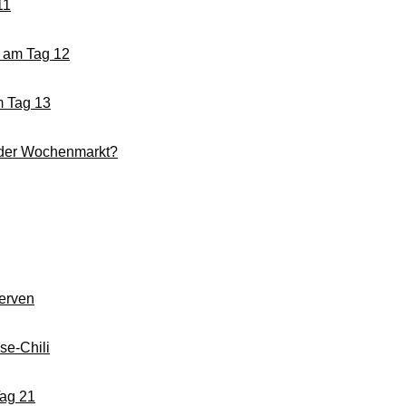
11
t am Tag 12
m Tag 13
oder Wochenmarkt?
Nerven
se-Chili
Tag 21