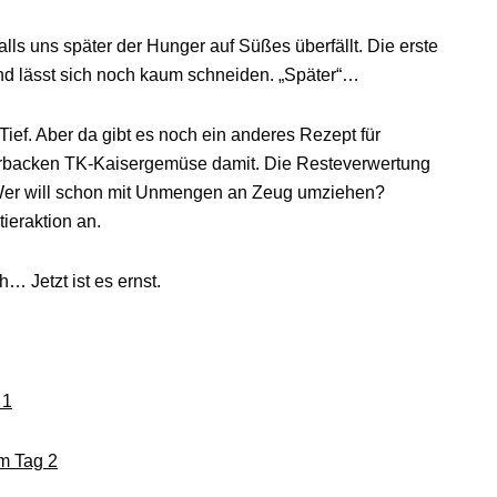
lls uns später der Hunger auf Süßes überfällt. Die erste
und lässt sich noch kaum schneiden. „Später“…
Tief. Aber da gibt es noch ein anderes Rezept für
erbacken TK-Kaisergemüse damit. Die Resteverwertung
. Wer will schon mit Unmengen an Zeug umziehen?
ieraktion an.
h… Jetzt ist es ernst.
 1
am Tag 2