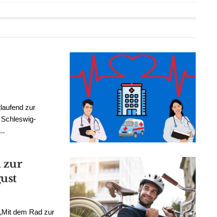
tlaufend zur
 Schleswig-
..
 zur
gust
‚Mit dem Rad zur