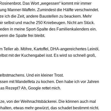
n Rosinenbrot. Das Wort „wegessen“ kommt mir immer
kung Manner-Waffeln. Zumindest die Hälfte verschwindet.
utze ich die Zeit, andere Baustellen zu beackern. Mehr
u mir selbst und mache 250 Kniebeugen. Nicht am Stück.
ieden in meine Sport-Spalte des Familienkalenders ein.
enn die Spalte frei bleibt.
Teller ab. Möhre, Kartoffel, DHA-angereichertes Leinöl,
lbst mit der Kuchengabel isst. Es wird so schnell groß,
 Selbstmachens. Und ein kleiner Trost.
ssen mit Mandelfeta zu kochen. Den habe ich vor Jahren
das Rezept? Ah, Google rettet mich.
nze, von der Weihnachtsbäckerei. Die können auch mal
halten, etwas mehr gewürzt, das schadet bestimmt nicht.