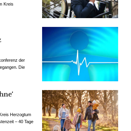
m Kreis
z
konferenz der
gegangen. Die
hne‘
Kreis Herzogtum
tenzeit – 40 Tage