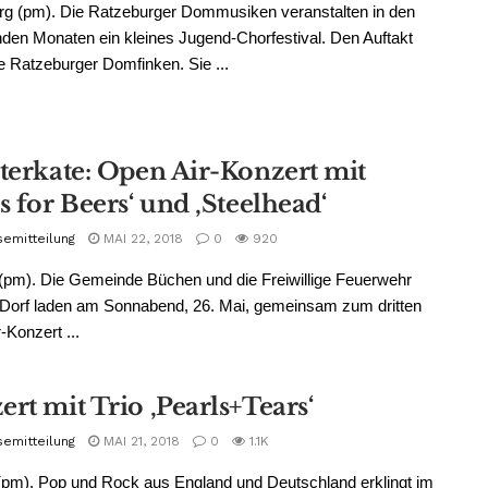
rg (pm). Die Ratzeburger Dommusiken veranstalten in den
en Monaten ein kleines Jugend-Chorfestival. Den Auftakt
ie Ratzeburger Domfinken. Sie ...
sterkate: Open Air-Konzert mit
s for Beers‘ und ‚Steelhead‘
semitteilung
MAI 22, 2018
0
920
pm). Die Gemeinde Büchen und die Freiwillige Feuerwehr
Dorf laden am Sonnabend, 26. Mai, gemeinsam zum dritten
-Konzert ...
rt mit Trio ‚Pearls+Tears‘
semitteilung
MAI 21, 2018
0
1.1K
pm). Pop und Rock aus England und Deutschland erklingt im