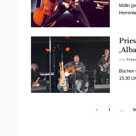
Mölln (p
Herrenla
Pries
‚Alb
von
Pres
Büchen (
19.30 Uh
1
…
5