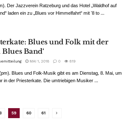
m). Der Jazzverein Ratzeburg und das Hotel „Waldhof auf
nd“ laden ein zu „Blues vor Himmelfahrt“ mit '8 to ...
terkate: Blues und Folk mit der
a Blues Band‘
semitteilung
MAI 1, 2018
0
819
pm). Blues und Folk-Musik gibt es am Dienstag, 8. Mai, um
r in der Priesterkate. Die umtriebigen Musiker ...
8
59
60
61