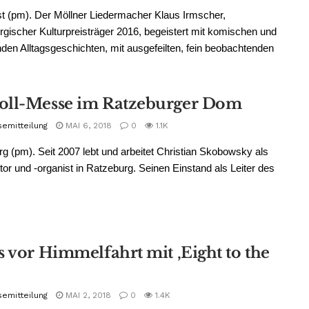
t (pm). Der Möllner Liedermacher Klaus Irmscher,
gischer Kulturpreisträger 2016, begeistert mit komischen und
den Alltagsgeschichten, mit ausgefeilten, fein beobachtenden
ll-Messe im Ratzeburger Dom
semitteilung
MAI 6, 2018
0
1.1K
g (pm). Seit 2007 lebt und arbeitet Christian Skobowsky als
r und -organist in Ratzeburg. Seinen Einstand als Leiter des
s vor Himmelfahrt mit ‚Eight to the
semitteilung
MAI 2, 2018
0
1.4K