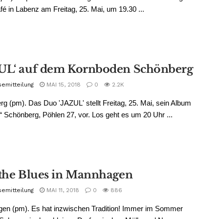
fé in Labenz am Freitag, 25. Mai, um 19.30 ...
UL‘ auf dem Kornboden Schönberg
semitteilung
MAI 15, 2018
0
2.2K
g (pm). Das Duo 'JAZUL' stellt Freitag, 25. Mai, sein Album
ife“ Schönberg, Pöhlen 27, vor. Los geht es um 20 Uhr ...
 the Blues in Mannhagen
semitteilung
MAI 11, 2018
0
886
en (pm). Es hat inzwischen Tradition! Immer im Sommer