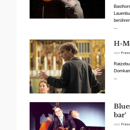
Basthors
Lauenbur
berühren
...
H-Mo
von
Pres
Ratzebur
Domkanto
...
Blue
bar‘
von
Pres