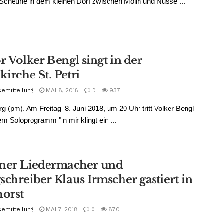
 Scheune in dem kleinen Dorf zwischen Mölln und Nusse ...
r Volker Bengl singt in der
kirche St. Petri
semitteilung
MAI 8, 2018
0
937
g (pm). Am Freitag, 8. Juni 2018, um 20 Uhr tritt Volker Bengl
em Soloprogramm "In mir klingt ein ...
ner Liedermacher und
schreiber Klaus Irmscher gastiert in
horst
semitteilung
MAI 7, 2018
0
870