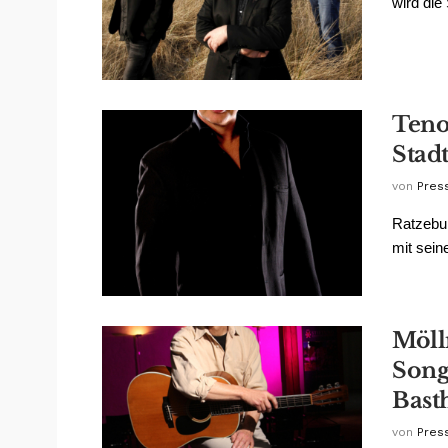
wird die
Teno
Stadt
von
Pres
Ratzebur
mit sein
Möll
Song
Bast
von
Pres