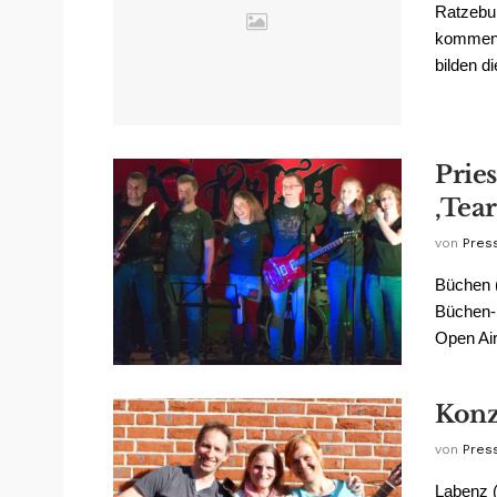
Ratzebu
kommend
bilden d
Prie
‚Tear
von
Pres
Büchen (
Büchen-
Open Air
Konze
von
Pres
Labenz (