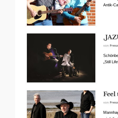
Antik-Ca
‚JAZ
von
Pres
Schönber
„Still L
Feel
von
Pres
Mannhag