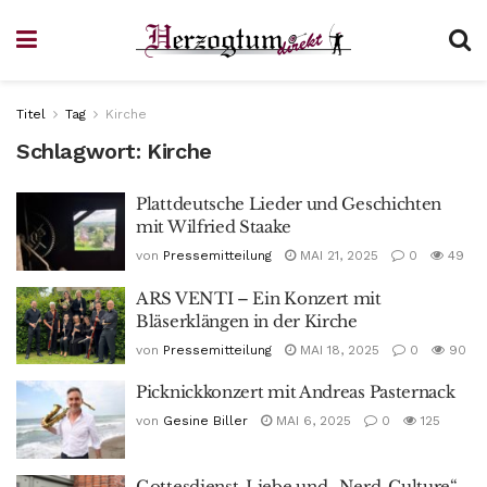
Titel
Tag
Kirche
Schlagwort:
Kirche
Plattdeutsche Lieder und Geschichten
mit Wilfried Staake
von
Pressemitteilung
MAI 21, 2025
0
49
ARS VENTI – Ein Konzert mit
Bläserklängen in der Kirche
von
Pressemitteilung
MAI 18, 2025
0
90
Picknickkonzert mit Andreas Pasternack
von
Gesine Biller
MAI 6, 2025
0
125
Gottesdienst-Liebe und „Nerd-Culture“