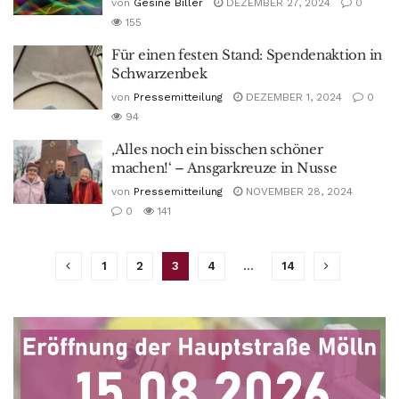
von
Gesine Biller
DEZEMBER 27, 2024
0
155
Für einen festen Stand: Spendenaktion in
Schwarzenbek
von
Pressemitteilung
DEZEMBER 1, 2024
0
94
‚Alles noch ein bisschen schöner
machen!‘ – Ansgarkreuze in Nusse
von
Pressemitteilung
NOVEMBER 28, 2024
0
141
1
2
3
4
…
14