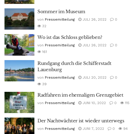
Sommer im Museum
von
Pressemitteilung
JULI 26, 2022
0
32
Wo ist das Schloss geblieben?
von
Pressemitteilung
JULI 26, 2022
0
161
Rundgang durch die Schifferstadt
Lauenburg
von
Pressemitteilung
JULI 20, 2022
0
39
Radfahren im ehemaligen Grenzgebiet
von
Pressemitteilung
JUNI 10, 2022
0
115
Der Nachtwächter ist wieder unterwegs
von
Pressemitteilung
JUNI 7, 2022
0
94