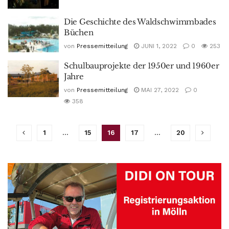
Die Geschichte des Waldschwimmbades
Büchen
von
Pressemitteilung
JUNI 1, 2022
0
253
Schulbauprojekte der 1950er und 1960er
Jahre
von
Pressemitteilung
MAI 27, 2022
0
358
1
…
15
16
17
…
20