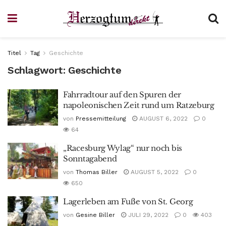
Titel
Tag
Geschichte
Schlagwort:
Geschichte
Fahrradtour auf den Spuren der
napoleonischen Zeit rund um Ratzeburg
von
Pressemitteilung
AUGUST 6, 2022
0
64
„Racesburg Wylag“ nur noch bis
Sonntagabend
von
Thomas Biller
AUGUST 5, 2022
0
650
Lagerleben am Fuße von St. Georg
von
Gesine Biller
JULI 29, 2022
0
403