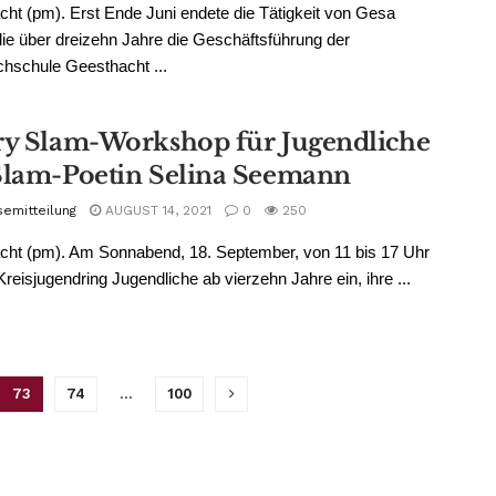
ht (pm). Erst Ende Juni endete die Tätigkeit von Gesa
die über dreizehn Jahre die Geschäftsführung der
hschule Geesthacht ...
ry Slam-Workshop für Jugendliche
Slam-Poetin Selina Seemann
semitteilung
AUGUST 14, 2021
0
250
cht (pm). Am Sonnabend, 18. September, von 11 bis 17 Uhr
 Kreisjugendring Jugendliche ab vierzehn Jahre ein, ihre ...
73
74
…
100