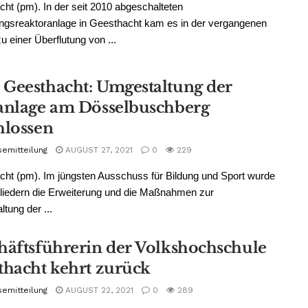
ht (pm). In der seit 2010 abgeschalteten
ngsreaktoranlage in Geesthacht kam es in der vergangenen
 einer Überflutung von ...
Geesthacht: Umgestaltung der
anlage am Dösselbuschberg
hlossen
semitteilung
AUGUST 27, 2021
0
229
ht (pm). Im jüngsten Ausschuss für Bildung und Sport wurde
liedern die Erweiterung und die Maßnahmen zur
tung der ...
häftsführerin der Volkshochschule
thacht kehrt zurück
semitteilung
AUGUST 22, 2021
0
289