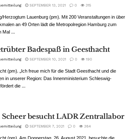
semitteilung
SEPTEMBER 13, 2021
0
315
/Herzogtum Lauenburg (pm). Mit 200 Veranstaltungen in über
kmalen an 49 Orten lädt die Metropolregion Hamburg zum
 Mal ...
trübter Badespaß in Geesthacht
semitteilung
SEPTEMBER 10, 2021
0
190
ht (pm). „Ich freue mich für die Stadt Geesthacht und die
n in unserer Region: Das Innenministerium Schleswig-
fördert die ...
 Scheer besucht LADR Zentrallabor
semitteilung
SEPTEMBER 7, 2021
0
384
ht (pm). Am Donnerstag, 26. August 2021, besuchte die