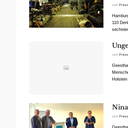
von
Pres
Hamburg
110 Den
sechsten
Unge
von
Pres
Geesthac
Mensche
Holstein 
Nina
von
Pres
Geesthac