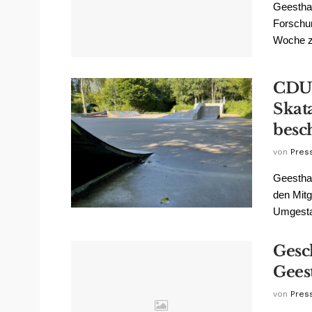
Geesthac
Forschu
Woche zu
CDU 
Skat
besc
von
Pres
Geesthac
den Mitg
Umgestal
Gesc
Gees
von
Pres