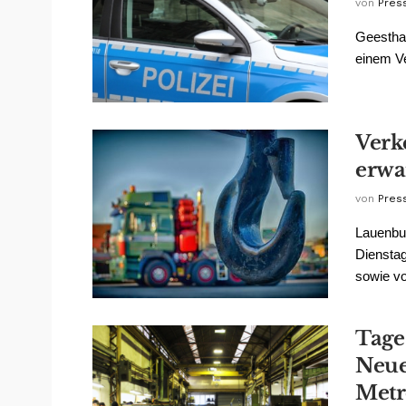
von
Pres
Geestha
einem Ve
Verk
erwa
von
Pres
Lauenbu
Diensta
sowie vo
Tage
Neue
Metr