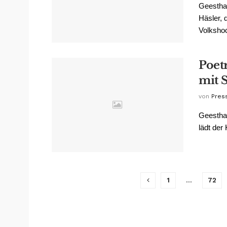
Geesthac
Häsler, 
Volkshoc
Poet
mit 
von
Pres
Geestha
lädt der
1
…
72