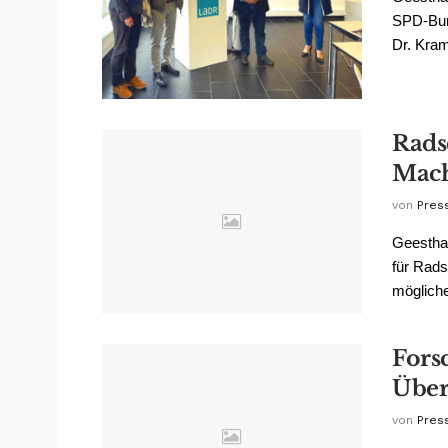
SPD-Bun
Dr. Kram
Rads
Mach
von
Pres
Geestha
für Rads
mögliche
Fors
Über
von
Pres