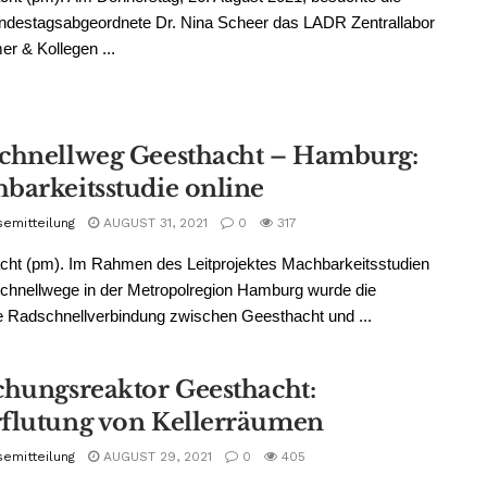
destagsabgeordnete Dr. Nina Scheer das LADR Zentrallabor
er & Kollegen ...
chnellweg Geesthacht – Hamburg:
barkeitsstudie online
semitteilung
AUGUST 31, 2021
0
317
cht (pm). Im Rahmen des Leitprojektes Machbarkeitsstudien
chnellwege in der Metropolregion Hamburg wurde die
 Radschnellverbindung zwischen Geesthacht und ...
chungsreaktor Geesthacht:
flutung von Kellerräumen
semitteilung
AUGUST 29, 2021
0
405