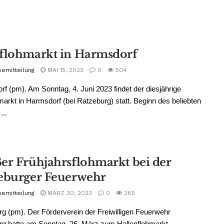
flohmarkt in Harmsdorf
semitteilung
MAI 15, 2023
0
504
f (pm). Am Sonntag, 4. Juni 2023 findet der diesjährige
markt in Harmsdorf (bei Ratzeburg) statt. Beginn des beliebten
...
er Frühjahrsflohmarkt bei der
eburger Feuerwehr
semitteilung
MÄRZ 30, 2023
0
265
g (pm). Der Förderverein der Freiwilligen Feuerwehr
g hatte am Sonntag, 26. März zum Hallenflohmarkt