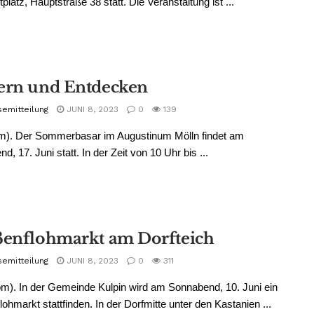
platz, Hauptstraße 38 statt. Die Veranstaltung ist ...
ern und Entdecken
semitteilung
JUNI 8, 2023
0
139
pm). Der Sommerbasar im Augustinum Mölln findet am
, 17. Juni statt. In der Zeit von 10 Uhr bis ...
ßenflohmarkt am Dorfteich
semitteilung
JUNI 8, 2023
0
311
pm). In der Gemeinde Kulpin wird am Sonnabend, 10. Juni ein
lohmarkt stattfinden. In der Dorfmitte unter den Kastanien ...