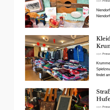
von
Pres
Niendorf
Niendorf
Klei
Kru
von
Pres
Krummes
Spielzeu
findet a
Stra
Hufe
von
Pres