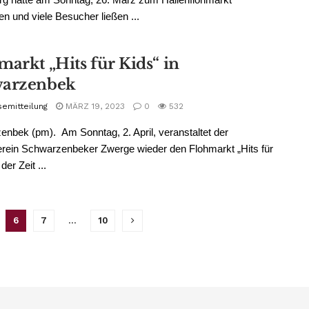
en und viele Besucher ließen ...
markt „Hits für Kids“ in
arzenbek
semitteilung
MÄRZ 19, 2023
0
532
nbek (pm). Am Sonntag, 2. April, veranstaltet der
rein Schwarzenbeker Zwerge wieder den Flohmarkt „Hits für
der Zeit ...
6
7
…
10