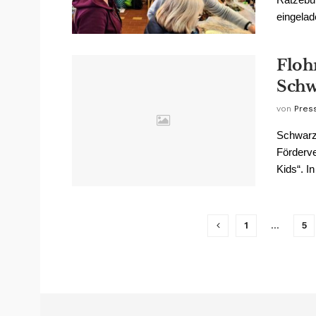
eingelad
Floh
Schw
von
Pres
Schwarze
Förderve
Kids“. In 
1
…
5