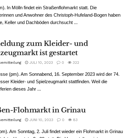
m). In Mölln findet ein Straßenflohmarkt statt. Die
rinnen und Anwohner des Christoph-Hufeland-Bogen haben
, Keller und Dachböden durchsucht ...
ldung zum Kleider- und
zeugmarkt ist gestartet
semitteilung
JULI 10, 2023
0
322
se (pm). Am Sonnabend, 16. September 2023 wird der 74.
er Kleider- und Spielzeugmarkt stattfinden. Weil die
rien dieses Jahr ...
ßen-Flohmarkt in Grinau
semitteilung
JUNI 10, 2023
0
83
pm). Am Sonntag, 2. Juli findet wieder ein Flohmarkt in Grinau