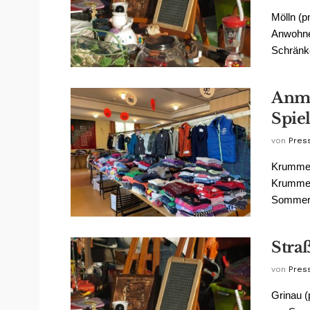
Mölln (p
Anwohne
Schränke
Anme
Spiel
von
Pres
Krummes
Krummess
Sommerfe
Stra
von
Pres
Grinau (