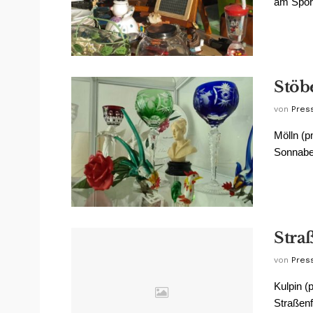
am Sport
Stöb
von
Pres
Mölln (
Sonnabend
Stra
von
Pres
Kulpin (
Straßenf