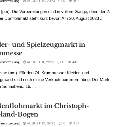
semitteilung
AUGUST 14, 2023
0
468
 (pm). Die Vorbereitungen sind in vollem Gange, denn der 2.
er Dorfflohmakt steht kurz bevor! Am 20. August 2023 ...
der- und Spielzeugmarkt in
mmesse
semitteilung
AUGUST 11, 2023
0
445
se (pm). Für den 74. Krummesser Kleider- und
gmarkt sind noch einige Verkaufsnummern übrig. Der Markt
m Sonnabend, 16. ...
ßenflohmarkt im Christoph-
land-Bogen
semitteilung
AUGUST 10, 2023
0
487