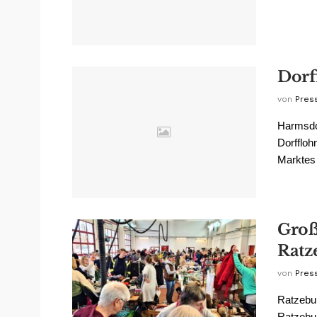
Dorf
von
Pres
Harmsdor
Dorffloh
Marktes 
Groß
Ratz
von
Pres
Ratzebur
Ratzebur