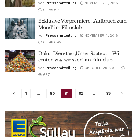
von
Pressemitteilung
NOVEMBER 5, 2018
0
614
Exklusive Vorpremiere: ‚Aufbruch zum
Mond‘ im Filmclub
von
Pressemitteilung
NOVEMBER 4, 2018
0
699
Doku-Dienstag: ‚Unser Saatgut – Wir
ernten was wir säen‘ im Filmclub
von
Pressemitteilung
OKTOBER 29, 2018
0
657
1
…
80
81
82
…
85