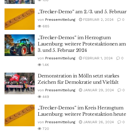
108
„Trecker-Demo“ am 2./3. und 5. Februar
von
Pressemitteilung
FEBRUAR 2, 2024
0
685
„Trecker-Demos“ im Herzogtum
Lauenburg: weitere Protestaktionen am
3. und 5. Februar 2024
von
Pressemitteilung
FEBRUAR 1, 2024
0
1.4K
Demonstration in Mölln setzt starkes
Zeichen für Demokratie und Vielfalt
von
Pressemitteilung
JANUAR 29, 2024
0
449
„Trecker-Demos“ im Kreis Herzogtum
Lauenburg: weitere Protestaktion heute
von
Pressemitteilung
JANUAR 26, 2024
0
720