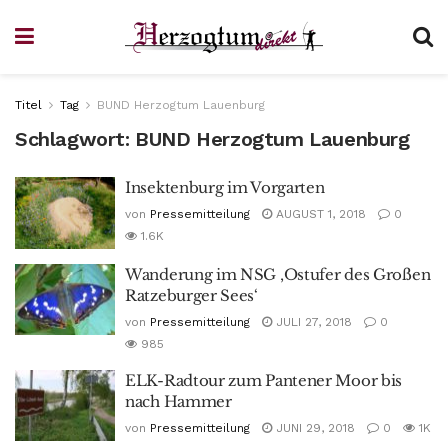
Titel
Tag
BUND Herzogtum Lauenburg
Schlagwort:
BUND Herzogtum Lauenburg
Insektenburg im Vorgarten
von
Pressemitteilung
AUGUST 1, 2018
0
1.6K
Wanderung im NSG ‚Ostufer des Großen
Ratzeburger Sees‘
von
Pressemitteilung
JULI 27, 2018
0
985
ELK-Radtour zum Pantener Moor bis
nach Hammer
von
Pressemitteilung
JUNI 29, 2018
0
1K