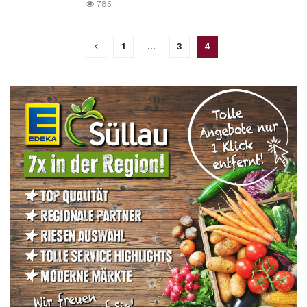
785
1
…
3
4