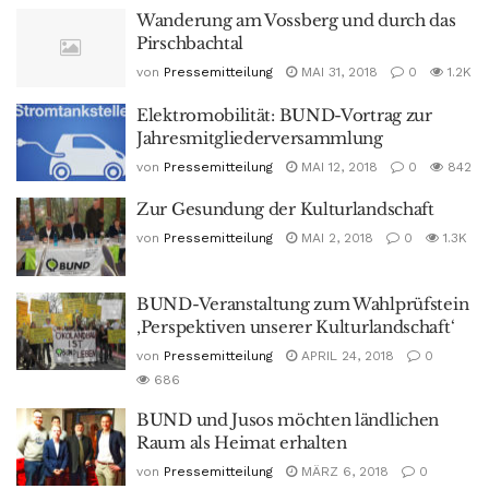
Wanderung am Vossberg und durch das
Pirschbachtal
von
Pressemitteilung
MAI 31, 2018
0
1.2K
Elektromobilität: BUND-Vortrag zur
Jahresmitgliederversammlung
von
Pressemitteilung
MAI 12, 2018
0
842
Zur Gesundung der Kulturlandschaft
von
Pressemitteilung
MAI 2, 2018
0
1.3K
BUND-Veranstaltung zum Wahlprüfstein
‚Perspektiven unserer Kulturlandschaft‘
von
Pressemitteilung
APRIL 24, 2018
0
686
BUND und Jusos möchten ländlichen
Raum als Heimat erhalten
von
Pressemitteilung
MÄRZ 6, 2018
0